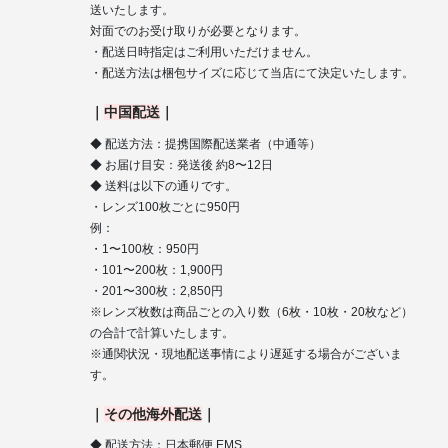
送いたします。
対面でのお受け取りが必要となります。
・配送日時指定はご利用いただけません。
・配送方法は梱包サイズに応じて当店にて決定いたします。
｜
中国配送
｜
◆ 配送方法：提携国際配送業者（中通等）
◆ お届け目安：発送後 約8〜12日
◆ 送料は以下の通りです。
・レンズ100枚ごとに950円
例：
・1〜100枚：950円
・101〜200枚：1,900円
・201〜300枚：2,850円
※レンズ枚数は商品ごとの入り数（6枚・10枚・20枚など）
の合計で計算いたします。
※通関状況・現地配送事情により遅延する場合がございま
す。
｜
その他海外配送
｜
◆ 配送方法：日本郵便 EMS