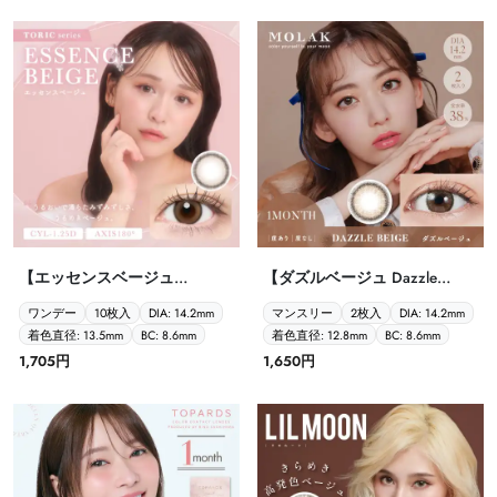
【エッセンスベージュ
【ダズルベージュ Dazzle
-1.25/180° Chu’s me TORIC（乱
Beige MOLAK 1month 2P】
ワンデー
10枚入
DIA: 14.2mm
マンスリー
2枚入
DIA: 14.2mm
視） 1day 10P】
着色直径: 13.5mm
BC: 8.6mm
着色直径: 12.8mm
BC: 8.6mm
1,705円
1,650円