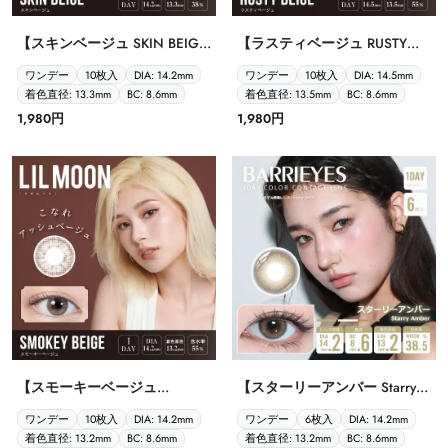
【スキンベージュ SKIN BEIGE
【ラスティベージュ RUSTY
LILMOON リルムーン ワンデ
BEIGE LILMOON リルムーン
ワンデー
10枚入
DIA: 14.2mm
ワンデー
10枚入
DIA: 14.5mm
ー 10枚入】
ワンデー 10枚入】
着色直径: 13.3mm
BC: 8.6mm
着色直径: 13.5mm
BC: 8.6mm
1,980円
1,980円
【スモーキーベージュ
【スターリーアンバー Starry
SMOKEY BEIGE LILMOON リ
Amber Barrieyes 1dayバーリー
ワンデー
10枚入
DIA: 14.2mm
ワンデー
6枚入
DIA: 14.2mm
ルムーン ワンデー 10枚入】
アイズ クラシックシリーズ 6
着色直径: 13.2mm
BC: 8.6mm
着色直径: 13.2mm
BC: 8.6mm
枚入】