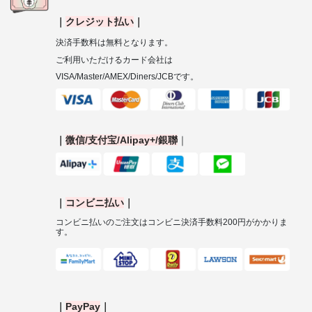
｜
クレジット払い
｜
決済手数料は無料となります。
ご利用いただけるカード会社は
VISA/Master/AMEX/Diners/JCB
です。
｜
微信
/
支付宝
/Alipay+/
銀聯
｜
｜
コンビニ払い
｜
コンビニ払いのご注文はコンビニ決済手数料
200
円がかかりま
す。
｜
PayPay
｜