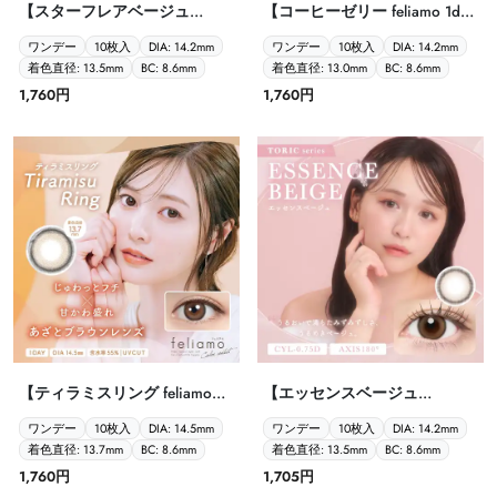
【スターフレアベージュ
【コーヒーゼリー feliamo 1day
eyestar 1day 10P】
10P】
ワンデー
10枚入
DIA: 14.2mm
ワンデー
10枚入
DIA: 14.2mm
着色直径: 13.5mm
BC: 8.6mm
着色直径: 13.0mm
BC: 8.6mm
1,760円
1,760円
【ティラミスリング feliamo
【エッセンスベージュ
1day 10P】
-0.75/180° Chu’s me
ワンデー
10枚入
DIA: 14.5mm
ワンデー
10枚入
DIA: 14.2mm
TORIC（乱視） 1day 10P】
着色直径: 13.7mm
BC: 8.6mm
着色直径: 13.5mm
BC: 8.6mm
1,760円
1,705円