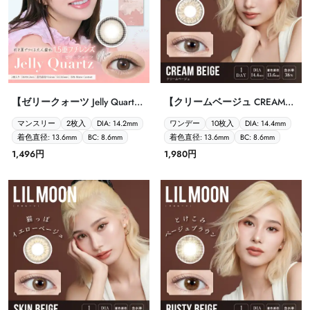
【ゼリークォーツ Jelly Quartz
【クリームベージュ CREAM
TOPARDS 1month 2P】
BEIGE LILMOON リルムーン
マンスリー
2枚入
DIA: 14.2mm
ワンデー
10枚入
DIA: 14.4mm
ワンデー 10枚入】
着色直径: 13.6mm
BC: 8.6mm
着色直径: 13.6mm
BC: 8.6mm
1,496円
1,980円