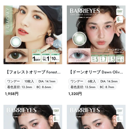
【フォレストオリーブ Forest
【ドーンオリーブ Dawn Olive
Olive FOMOMY iris 1day フォモ
Barrieyes 1dayバーリーアイズ
ワンデー
10枚入
DIA: 14.1mm
ワンデー
6枚入
DIA: 14.5mm
ミ アイリス 10枚入】
クラシックシリーズ 6枚入】
着色直径: 13.3mm
BC: 8.6mm
着色直径: 13.5mm
BC: 8.7mm
1,958円
1,320円