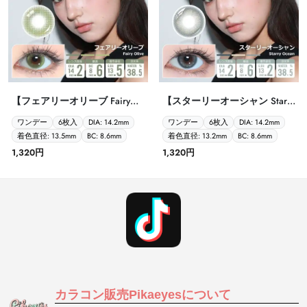
【フェアリーオリーブ Fairy
【スターリーオーシャン Starry
Olive Barrieyes 1dayバーリーア
Ocean Barrieyes 1dayバーリー
ワンデー
6枚入
DIA: 14.2mm
ワンデー
6枚入
DIA: 14.2mm
イズ クラシックシリーズ 6枚
アイズ クラシックシリーズ 6
着色直径: 13.5mm
BC: 8.6mm
着色直径: 13.2mm
BC: 8.6mm
入】
枚入】
1,320円
1,320円
カラコン販売Pikaeyesについて