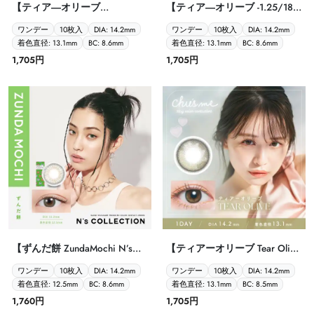
【ティア―オリーブ
【ティア―オリーブ -1.25/180°
-0.75/180° Chu’s me
Chu’s me TORIC（乱視） 1day
ワンデー
10枚入
DIA: 14.2mm
ワンデー
10枚入
DIA: 14.2mm
TORIC（乱視） 1day 10P】
10P】
着色直径: 13.1mm
BC: 8.6mm
着色直径: 13.1mm
BC: 8.6mm
1,705円
1,705円
【ずんだ餅 ZundaMochi N’s
【ティアーオリーブ Tear Olive
COLLECTION 1day 10P】
Chu's me 1day チューズミー 10
ワンデー
10枚入
DIA: 14.2mm
ワンデー
10枚入
DIA: 14.2mm
枚入】
着色直径: 12.5mm
BC: 8.6mm
着色直径: 13.1mm
BC: 8.5mm
1,760円
1,705円