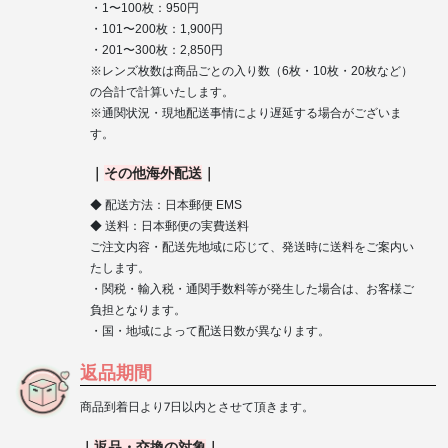
・1〜100枚：950円
・101〜200枚：1,900円
・201〜300枚：2,850円
※レンズ枚数は商品ごとの入り数（6枚・10枚・20枚など）
の合計で計算いたします。
※通関状況・現地配送事情により遅延する場合がございま
す。
｜
その他海外配送
｜
◆ 配送方法：日本郵便 EMS
◆ 送料：日本郵便の実費送料
ご注文内容・配送先地域に応じて、発送時に送料をご案内い
たします。
・関税・輸入税・通関手数料等が発生した場合は、お客様ご
負担となります。
・国・地域によって配送日数が異なります。
返品期間
商品到着日より7日以内とさせて頂きます。
｜
返品
・
交換の対象
｜