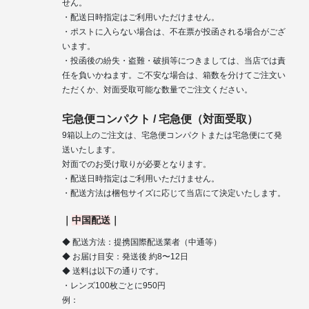
せん。
・配送日時指定はご利用いただけません。
・ポストに入らない場合は、不在票が投函される場合がござ
います。
・投函後の紛失・盗難・破損等につきましては、当店では責
任を負いかねます。ご不安な場合は、箱数を分けてご注文い
ただくか、対面受取可能な数量でご注文ください。
宅急便コンパクト / 宅急便（対面受取）
9箱以上のご注文は、宅急便コンパクトまたは宅急便にて発
送いたします。
対面でのお受け取りが必要となります。
・配送日時指定はご利用いただけません。
・配送方法は梱包サイズに応じて当店にて決定いたします。
｜
中国配送
｜
◆ 配送方法：提携国際配送業者（中通等）
◆ お届け目安：発送後 約8〜12日
◆ 送料は以下の通りです。
・レンズ100枚ごとに950円
例：