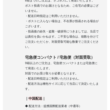
8箱までのご注文は、ネコポスにて発送いたします。
ポスト投函でのお届けとなるため、ご在宅の必要はござ
いません。
・配送日時指定はご利用いただけません。
・ポストに入らない場合は、不在票が投函される場合が
ございます。
・投函後の紛失・盗難・破損等につきましては、当店で
は責任を負いかねます。ご不安な場合は、箱数を分けて
ご注文いただくか、対面受取可能な数量でご注文くださ
い。
宅急便コンパクト / 宅急便（対面受取）
9箱以上のご注文は、宅急便コンパクトまたは宅急便に
て発送いたします。
対面でのお受け取りが必要となります。
・配送日時指定はご利用いただけません。
・配送方法は梱包サイズに応じて当店にて決定いたしま
す。
｜
中国配送
｜
◆ 配送方法：提携国際配送業者（中通等）