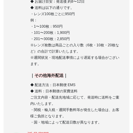
◆ お届け目安：発送後 約8〜12日
◆ 送料は以下の通りです。
・レンズ100枚ごとに950円
例：
・1〜100枚：950円
・101〜200枚：1,900円
・201〜300枚：2,850円
※レンズ枚数は商品ごとの入り数（6枚・10枚・20枚な
ど）の合計で計算いたします。
※通関状況・現地配送事情により遅延する場合がござい
ます。
｜
その他海外配送
｜
◆ 配送方法：日本郵便 EMS
◆ 送料：日本郵便の実費送料
ご注文内容・配送先地域に応じて、発送時に送料をご案
内いたします。
・関税・輸入税・通関手数料等が発生した場合は、お客
様ご負担となります。
・国・地域によって配送日数が異なります。