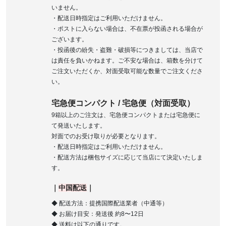
いません。
・配送日時指定はご利用いただけません。
・ポストに入らない場合は、不在票が投函される場合が
ございます。
・投函後の紛失・盗難・破損等につきましては、当店で
は責任を負いかねます。ご不安な場合は、箱数を分けて
ご注文いただくか、対面受取可能な数量でご注文くださ
い。
宅急便コンパクト / 宅急便（対面受取）
9箱以上のご注文は、宅急便コンパクトまたは宅急便に
て発送いたします。
対面でのお受け取りが必要となります。
・配送日時指定はご利用いただけません。
・配送方法は梱包サイズに応じて当店にて決定いたしま
す。
｜
中国配送
｜
◆ 配送方法：提携国際配送業者（中通等）
◆ お届け目安：発送後 約8〜12日
◆ 送料は以下の通りです。