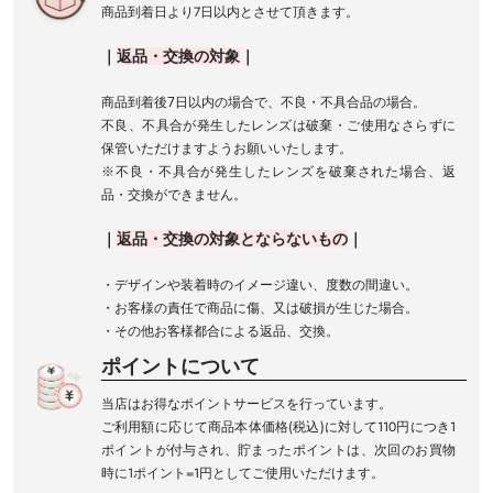
商品到着日より7日以内とさせて頂きます。
｜
返品
・
交換の対象
｜
商品到着後7日以内の場合で、不良・不具合品の場合。
不良、不具合が発生したレンズは破棄・ご使用なさらずに
保管いただけますようお願いいたします。
※不良・不具合が発生したレンズを破棄された場合、返
品・交換ができません。
｜
返品
・
交換の対象とならないもの
｜
・デザインや装着時のイメージ違い、度数の間違い。
・お客様の責任で商品に傷、又は破損が生じた場合。
・その他お客様都合による返品、交換。
ポイントについて
当店はお得なポイントサービスを行っています。
ご利用額に応じて商品本体価格(税込)に対して110円につき1
ポイントが付与され、貯まったポイントは、次回のお買物
時に1ポイント=1円としてご使用いただけます。