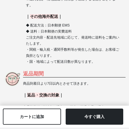
す。
｜
その他海外配送
｜
◆ 配送方法：日本郵便 EMS
◆ 送料：日本郵便の実費送料
ご注文内容・配送先地域に応じて、発送時に送料をご案内い
たします。
・関税・輸入税・通関手数料等が発生した場合は、お客様ご
負担となります。
・国・地域によって配送日数が異なります。
返品期間
商品到着日より7日以内とさせて頂きます。
｜
返品
・
交換の対象
｜
商品到着後7日以内の場合で、不良・不具合品の場合。
不良、不具合が発生したレンズは破棄・ご使用なさらずに保管
カートに追加
今すぐ購入
いただけますようお願いいたします。
※不良・不具合が発生したレンズを破棄された場合、返品・交