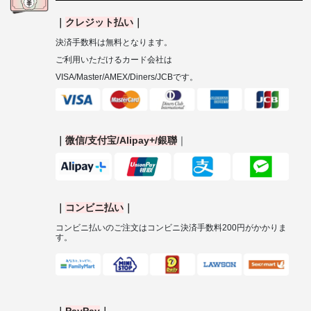
｜
クレジット払い
｜
決済手数料は無料となります。
ご利用いただけるカード会社は
VISA/Master/AMEX/Diners/JCB
です。
｜
微信
/
支付宝
/Alipay+/
銀聯
｜
｜
コンビニ払い
｜
コンビニ払いのご注文はコンビニ決済手数料
200
円がかかりま
す。