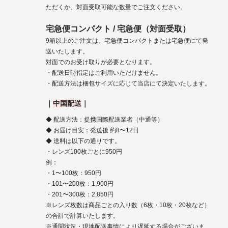
ただくか、対面受取可能な数量でご注文ください。
宅急便コンパクト / 宅急便（対面受取）
9箱以上のご注文は、宅急便コンパクトまたは宅急便にて発
送いたします。
対面でのお受け取りが必要となります。
・配送日時指定はご利用いただけません。
・配送方法は梱包サイズに応じて当店にて決定いたします。
｜
中国配送
｜
◆ 配送方法：提携国際配送業者（中通等）
◆ お届け目安：発送後 約8〜12日
◆ 送料は以下の通りです。
・レンズ100枚ごとに950円
例：
・1〜100枚：950円
・101〜200枚：1,900円
・201〜300枚：2,850円
※レンズ枚数は商品ごとの入り数（6枚・10枚・20枚など）
の合計で計算いたします。
※通関状況・現地配送事情により遅延する場合がございま