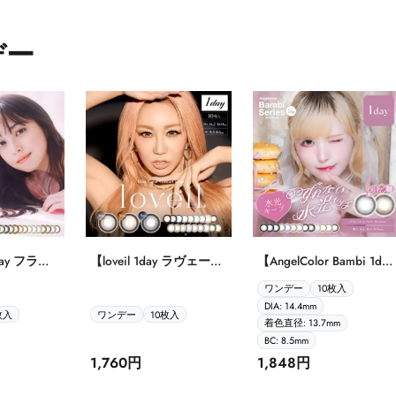
デー
day フラン
【loveil 1day ラヴェール
【AngelColor Bambi 1day
】
10枚入】
丨エンジェルカラー バ
ワンデー
10枚入
ンビ ワンデー 10枚入】
DIA: 14.4mm
枚入
ワンデー
10枚入
着色直径: 13.7mm
BC: 8.5mm
1,760円
1,848円