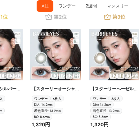
ALL
ワンデー
2週間
マンスリー
1位
第2位
第3位
シルバー
【スターリーオーシャン
【スターリーヘーゼル
arrieyes
Starry Ocean Barrieyes
Starry Hazel Barrieyes
入
ワンデー
6枚入
ワンデー
6枚入
ーアイズ ク
1dayバーリーアイズ ク
1dayバーリーアイズ ク
DIA: 14.2mm
DIA: 14.2mm
 6枚
ラシックシリーズ 6枚
ラシックシリーズ 6枚
m
着色直径: 13.2mm
着色直径: 13.2mm
入】
入】
BC: 8.6mm
BC: 8.6mm
1,320円
1,320円