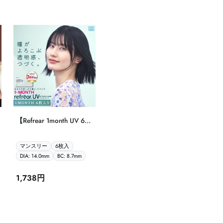
【Refrear 1month UV 6枚
入】
マンスリー
6枚入
DIA: 14.0mm
BC: 8.7mm
1,738円