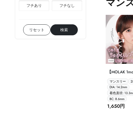
マン
フチあり
フチなし
リセット
検索
【MOLAK 1mo
マンスリー
DIA: 14.2mm
着色直径: 13.3m
BC: 8.6mm
1,650円