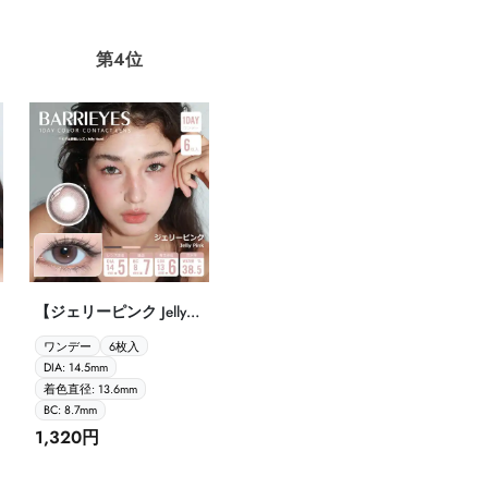
第4位
【ジェリーピンク Jelly
Pink Barrieyes 1dayバー
ワンデー
6枚入
リーアイズ クラシック
DIA: 14.5mm
シリーズ 6枚入】
着色直径: 13.6mm
BC: 8.7mm
1,320円