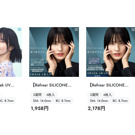
ek UV
【Refrear SILICONE
【Refrear SILICONE
2week フレア シリコー
TORIC 2week フレア シ
2週間
6枚入
2週間
6枚入
ン 6枚入】
リコーン トーリック
BC: 8.7mm
DIA: 14.0mm
BC: 8.7mm
DIA: 14.0mm
BC: 8.7mm
6P】
1,958円
2,178円