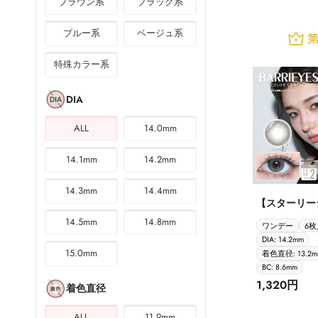
ブラウン系
ブラック系
ブルー系
ベージュ系
第
特殊カラー系
DIA
ALL
14.0mm
14.1mm
14.2mm
14.3mm
14.4mm
【スターリー
Starry Silver B
14.5mm
14.8mm
ワンデー
6枚
1dayバーリ
DIA: 14.2mm
ラシックシリーズ
15.0mm
着色直径: 13.2m
入】
BC: 8.6mm
1,320円
着色直径
ALL
11.9mm