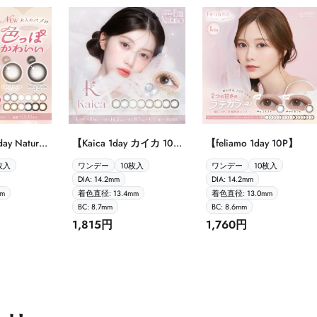
ay Natural
【Kaica 1day カイカ 10
【feliamo 1day 10P】
 ワンデー
枚入】
枚入
ワンデー
10枚入
ワンデー
10枚入
ュラル 20枚入】
DIA: 14.2mm
DIA: 14.2mm
m
着色直径: 13.4mm
着色直径: 13.0mm
BC: 8.7mm
BC: 8.6mm
1,815円
1,760円