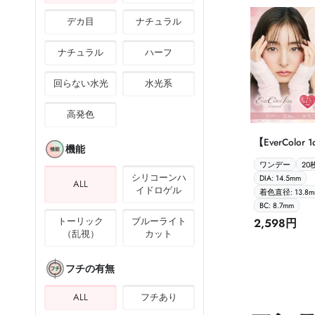
デカ目
ナチュラル
ナチュラル
ハーフ
回らない水光
水光系
高発色
【EverColor 1d
機能
エバーカラー
ワンデー
20
ナチ
シリコーンハ
DIA: 14.5mm
ALL
イドロゲル
着色直径: 13.8m
BC: 8.7mm
トーリック
ブルーライト
2,598円
（乱視）
カット
フチの有無
ALL
フチあり